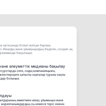
иа ортасында болып жатқан барлық
 Өзіңіздің және ұйымыңыздың беделін, сондай-ақ
т режимінде бақылаңыз.
және әлеуметтік медианы бақылау
сурстарда сізге, сіздің компанияңызға,
елестеріңізге қатысты оқиғалар туралы нақты
рдар болыңыз.
алдауы
алдарының көмегімен өзіңіз, ұйымыңыз және
а жарияланымдардың оң немесе теріс екенін