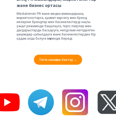
және бизнес ортасы
Mediatrends PR және медиа мамандарына,
маркетологтарға, қызмет көрсету мен бренд
иелеріне брендтер мен бәсекелестерді нақты
уақыт режимінде бақылауға, теріс пікірлер мен
дағдарыстарды басқаруға, неғұрлым негізделген
шешімдер қабылдауға және бәсекелестерден бір
қадам алда болуға мүмкіндік береді.
Тегін сынақты бастау
→