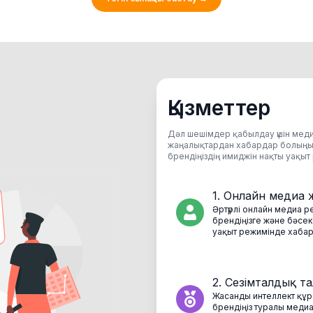
Қызметтер
Дәл шешімдер қабылдау үшін мед
жаңалықтардан хабардар болыңыз.
брендіңіздің имиджін нақты уақы
1.
Онлайн медиа 
Әртүрлі онлайн медиа ре
брендіңізге және бәсек
уақыт режимінде хаба
2.
Сезімталдық т
Жасанды интеллект құр
брендіңіз туралы меди