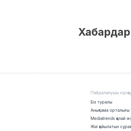
Хабардар 
Пайдаланушы нұсқа
Біз туралы
Анықтама орталығы
Mediatrends қалай ж
Жиі қойылатын сұрақ