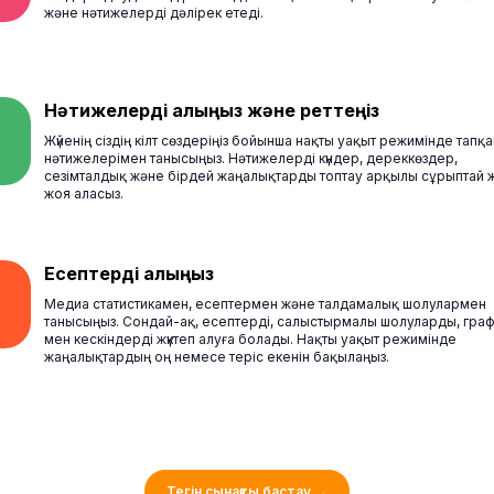
және нәтижелерді дәлірек етеді.
Нәтижелерді алыңыз және реттеңіз
Жүйенің сіздің кілт сөздеріңіз бойынша нақты уақыт режимінде тапқа
нәтижелерімен танысыңыз. Нәтижелерді күндер, дереккөздер,
сезімталдық және бірдей жаңалықтарды топтау арқылы сұрыптай 
жоя аласыз.
Есептерді алыңыз
Медиа статистикамен, есептермен және талдамалық шолулармен
танысыңыз. Сондай-ақ, есептерді, салыстырмалы шолуларды, гра
мен кескіндерді жүктеп алуға болады. Нақты уақыт режимінде
жаңалықтардың оң немесе теріс екенін бақылаңыз.
Тегін сынақты бастау
→