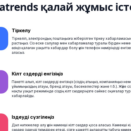
atrends қалай жұмыс іст
Тіркелу
Тіркеліп, электрондық поштаңызға жіберілген тіркеу хабарламасы
растаңыз. Сіз еске салулар мен хабарламалар туралы бірден нем
өзіңіз қалаған уақытта хабардар болу үшін телефон нөміріңізді енгізе
аласыз.
Кілт сөздерді енгізіңіз
Пакетті алып, кілт сөздерді енгізіңіз (сіздің атыңыз, компанияңыз не
ұйымыңыздың атауы, бренд атауы, бәсекелестер және т.б.). Жүйе сі
нақты уақыт режимінде сіздің кілт сөздеріңізге сәйкес оқиғалар ту
хабарлайды.
Іздеуді сүзгілеңіз
Дәл нәтижелер алу үшін көмекші кілт сөздер қоса аласыз. Көмекші кі
сөздер іздеуді тиімдірек етеді, сізге қажетті ақпаратты табуға көме