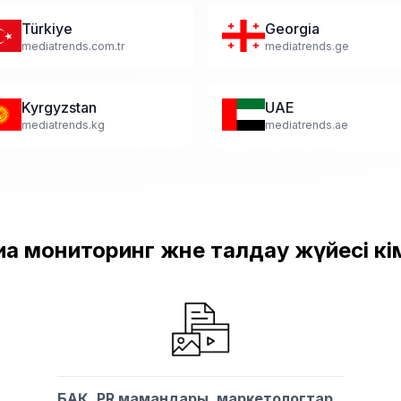
Türkiye
Georgia
mediatrends.com.tr
mediatrends.ge
Kyrgyzstan
UAE
mediatrends.kg
mediatrends.ae
а мониторинг және талдау жүйесі к
БАҚ, PR мамандары, маркетологтар