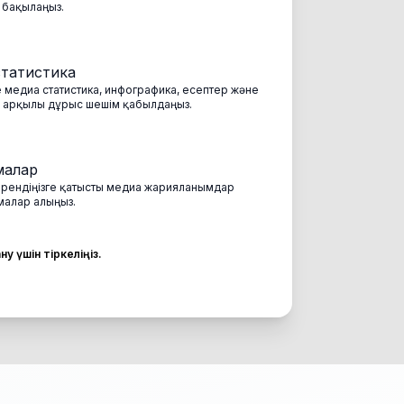
 бақылаңыз.
статистика
 медиа статистика, инфографика, есептер және
зу арқылы дұрыс шешім қабылдаңыз.
малар
 брендіңізге қатысты медиа жарияланымдар
малар алыңыз.
у үшін тіркеліңіз.