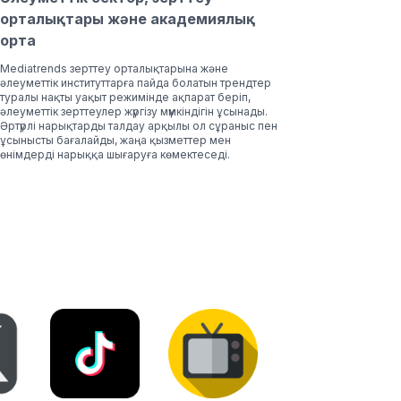
орталықтары және академиялық
орта
Mediatrends зерттеу орталықтарына және
әлеуметтік институттарға пайда болатын трендтер
туралы нақты уақыт режимінде ақпарат беріп,
әлеуметтік зерттеулер жүргізу мүмкіндігін ұсынады.
Әртүрлі нарықтарды талдау арқылы ол сұраныс пен
ұсынысты бағалайды, жаңа қызметтер мен
өнімдерді нарыққа шығаруға көмектеседі.