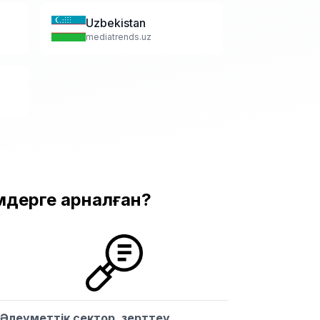
Uzbekistan
mediatrends.uz
імдерге арналған?
Әлеуметтік сектор, зерттеу