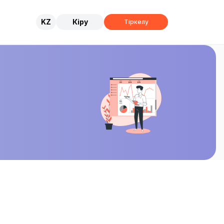
KZ
Кіру
Тіркелу