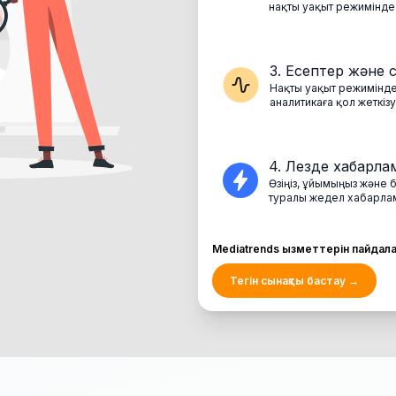
нақты уақыт режимінде
3.
Есептер және 
Нақты уақыт режимінде
аналитикаға қол жеткі
4.
Лезде хабарла
Өзіңіз, ұйымыңыз және
туралы жедел хабарла
Mediatrends қызметтерін пайдалан
Тегін сынақты бастау
→