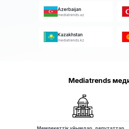
Azerbaijan
mediatrends.az
Kazakhstan
mediatrends.kz
Mediatrends меди
Мемлекеттік ұйымдар, депутаттар,