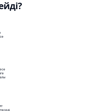
ейді?
н
есе
месе
зге
ралы
лт
ктеседі