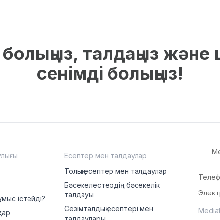
болыңыз, талдаңыз және ш
сенімді болыңыз!
Me
улығы
Есептер мен талдаулар
Толық есептер мен талдаулар
Телеф
Бәсекелестердің бәсекелік
Элект
талдауы
ұмыс істейді?
Сезімталдық есептері мен
Mediat
тар
талдаулары