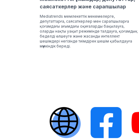
саясаткерлер және сарапшылар
Mediatrends мемлекеттік мекемелерге,
депутаттарға, саясаткерлер мен сарапшыларға
қоғамдағы ағымдағы оқиғаларды бақылауға,
оларды нақты уақыт режимінде талдауға, қоғамдық
беделді өлшеуге және жасанды интеллект
шешімдері негізінде тиімдірек шешім қабылдауға
мүмкіндік береді.