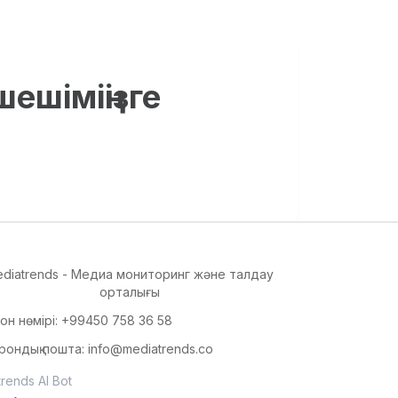
ешіміңізге
diatrends - Медиа мониторинг және талдау
орталығы
он нөмірі
: +99450 758 36 58
рондық пошта
: info@mediatrends.co
rends AI Bot